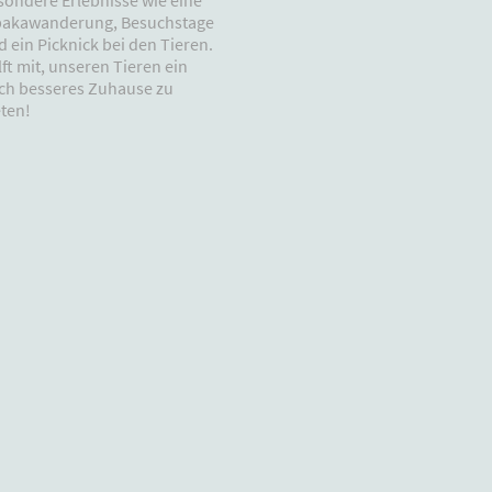
pakawanderung, Besuchstage
d ein Picknick bei den Tieren.
ft mit, unseren Tieren ein
ch besseres Zuhause zu
eten!