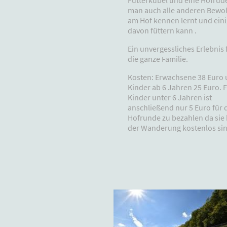
Futterkübel und eine Hofrud
man auch alle anderen Bewo
am Hof kennen lernt und ein
davon füttern kann .
Ein unvergessliches Erlebnis 
die ganze Familie.
Kosten: Erwachsene 38 Euro
Kinder ab 6 Jahren 25 Euro. 
Kinder unter 6 Jahren ist
anschließend nur 5 Euro für 
Hofrunde zu bezahlen da sie 
der Wanderung kostenlos si