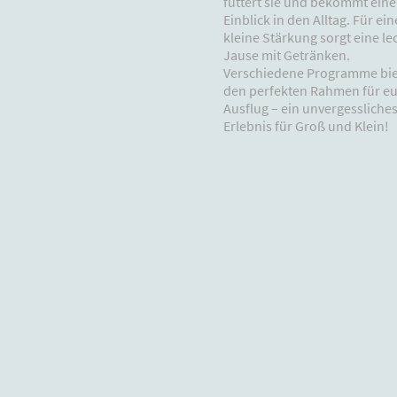
füttert sie und bekommt ein
Einblick in den Alltag. Für ein
kleine Stärkung sorgt eine le
Jause mit Getränken.
Verschiedene Programme bi
den perfekten Rahmen für e
Ausflug – ein unvergessliche
Erlebnis für Groß und Klein!