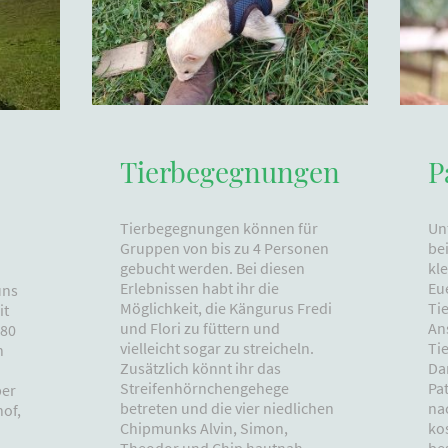
P
Tierbegegnungen
Unt
Tierbegegnungen können für
be
Gruppen von bis zu 4 Personen
kle
gebucht werden. Bei diesen
Eue
Erlebnissen habt ihr die
uns
Ti
Möglichkeit, die Kängurus Fredi
it
An
und Flori zu füttern und
180
Ti
vielleicht sogar zu streicheln.
h
Da
Zusätzlich könnt ihr das
Pa
Streifenhörnchengehege
ber
na
betreten und die vier niedlichen
of,
ko
Chipmunks Alvin, Simon,
be