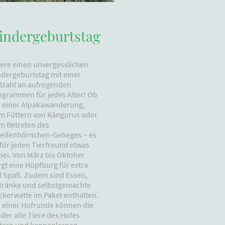
indergeburtstag
iere einen unvergesslichen
ndergeburtstag mit einer
elzahl an aufregenden
ogrammen für jedes Alter! Ob
i einer Alpakawanderung,
m Füttern von Kängurus oder
m Betreten des
reifenhörnchen-Geheges – es
 für jeden Tierfreund etwas
bei. Von März bis Oktober
rgt eine Hüpfburg für extra
el Spaß. Zudem sind Essen,
tränke und selbstgemachte
ckerwatte im Paket enthalten.
i einer Hofrunde können die
der alle Tiere des Hofes
ttern und kennenlernen.