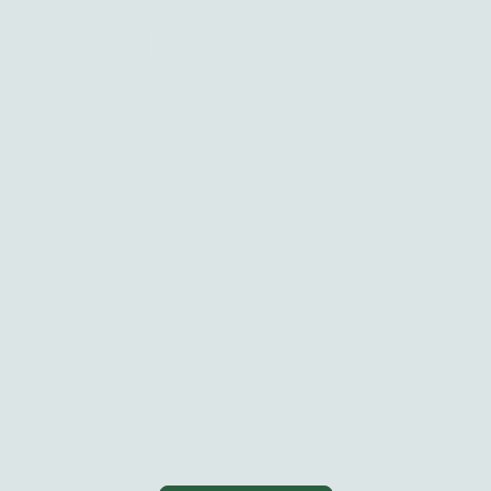
Familie
ebsurlaub von 31.7.
erem Familienhof – ein Ort, an de
Tiere in Einklang leben!
, füttern und hautnah erleben- ein unvergess
Erwachsene.