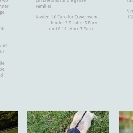
e wo
Familie!
hner
Ve
ige
Kosten :10 Euro für Erwachsene ,
16
Kinder 3-5 Jahre 5 Euro
und 6-14 JAhre 7 Euro
für
 und
Für
die
bei
nd