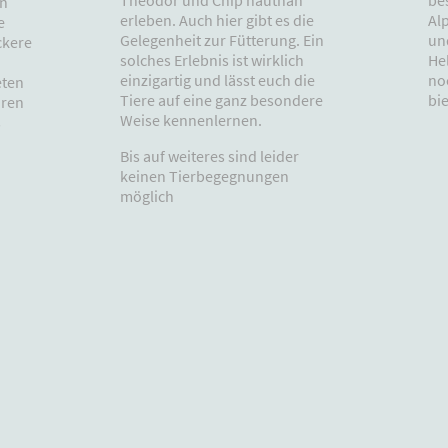
Theodor und Chip hautnah
en
Al
erleben. Auch hier gibt es die
e
un
Gelegenheit zur Fütterung. Ein
ckere
Hel
solches Erlebnis ist wirklich
no
einzigartig und lässt euch die
eten
bi
Tiere auf eine ganz besondere
uren
Weise kennenlernen.
s
Bis auf weiteres sind leider
keinen Tierbegegnungen
möglich