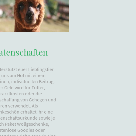
atenschaften
erstützt euer Lieblingstier
i uns am Hof mit einem
inen, individuellen Beitrag!
r Geld wird für Futter,
erarztkosten oder die
schaffung von Gehegen und
eren verwendet. Als
nkeschön erhaltet ihr eine
tenschaftsurkunde sowie je
ch Paket Wollgeschenke,
stenlose Goodies oder
sondere Erlebnisse wie eine