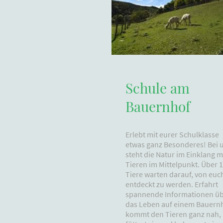
Schule am
Bauernhof
Erlebt mit eurer Schulklasse
etwas ganz Besonderes! Bei 
steht die Natur im Einklang m
Tieren im Mittelpunkt. Über 
Tiere warten darauf, von euc
entdeckt zu werden. Erfahrt
spannende Informationen ü
das Leben auf einem Bauernh
kommt den Tieren ganz nah,