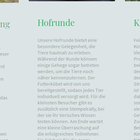
Hofrunde
K
ung
Unsere Hofrunde bietet eine
Fe
besondere Gelegenheit, die
Ki
n
Tiere hautnah zu erleben.
Vi
ieser
Während der Runde können
Pr
einige Gehege sogar betreten
be
und
werden, um die Tiere noch
de
näher kennenzulernen. Der
de
en
Futterkübel wird von uns
St
bereitgestellt, sodass jedes Tier
ist
individuell versorgt wird. Für die
da
 das
kleinsten Besucher gibt es
so
zusätzlich eine Stempelrally, bei
vi
der sie ihr tierisches Wissen
Ge
testen können. Am Ende wartet
Zu
eine kleine Überraschung auf
Be
die erfolgreichen Teilnehmer.
Kin
nen
Ein Erlebnis für die ganze
fü