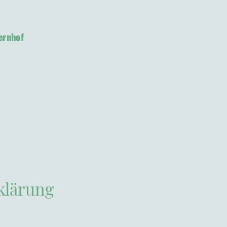
ernhof
Erlebnisbauernhof Lechner
Erlebnis buch
klärung